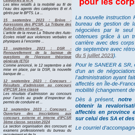
catégories B et A
Les télex relatifs à la mobilité au fil de
l’eau des agents des catégories B et A
gérés par le BPTS. La ...
La nouvelle instructio
15 septembre 2023 : Brève -
bureau de gestion de la
Agressions des IPCSR, La Tribune des
Auto-Ecoles en parle ...
négociées par le seu
L’article de la revue La Tribune des Auto-
obtenues grâce à un tr
Ecoles relatif aux violences verbales et
physiques à l’encontre ...
carrière avec des corps 
de septembre avec rétroa
13 septembre 2023 : DSR -
Renouvellement de la banque de
du 5 juillet 2023
).
questions de l’épreuve théorique
générale (ETG)
Pour le SANEER & SR, ces
Comme annoncé, le 12 septembre a été
mise en place, par la DSR, la nouvelle
d'un an de négociation
banque de ...
l’administration ayant fa
12 septembre 2023 : Concours -
affectés en Île-de-Franc
Résultats d’admission au concours
mobilité (changement de 
d’IPCSR 1ère classe
Les résultats d’admission au concours
pour l’accès au grade d’inspecteur du
Dès à présent,
notre
permis de conduire et ...
obtenir la revaloris
12 septembre 2023 : Concours -
affectés en province e
Ouverture des inscriptions aux
sur celui des SA et des
concours externe et interne d’IPCSR
3ème classe, session 2024
La section organisation des concours et
Le courriel d’accompagne
examens professionnels du bureau du
recrutement et de la ...